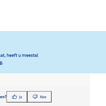
at, heeft u meestal
g.
pen?
Ja
Nee