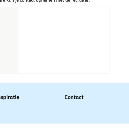
ure kun je contact opnemen met de recruiter.
nspiratie
Contact