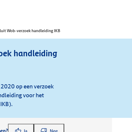
luit Wob-verzoek handleiding IKB
oek handleiding
 2020 op een verzoek
dleiding voor het
IKB).
pen?
Ja
Nee