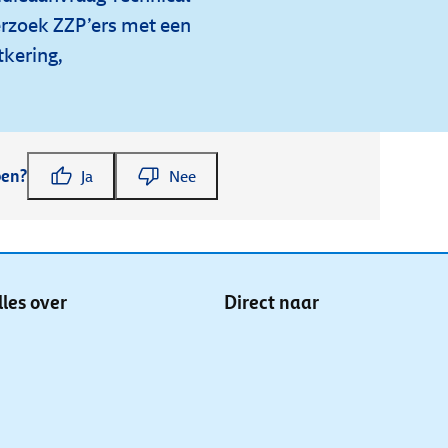
rzoek ZZP’ers met een
tkering,
pen?
Ja
Nee
lles over
Direct naar