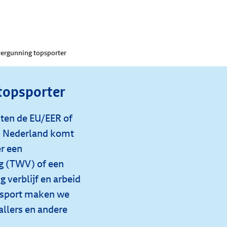
ergunning topsporter
topsporter
iten de EU/EER of
in Nederland komt
r een
g (TWV) of een
verblijf en arbeid
psport maken we
llers en andere