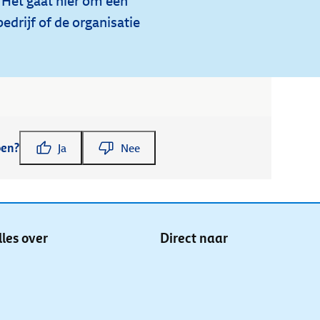
 Het gaat hier om een
edrijf of de organisatie
pen?
Ja
Nee
lles over
Direct naar