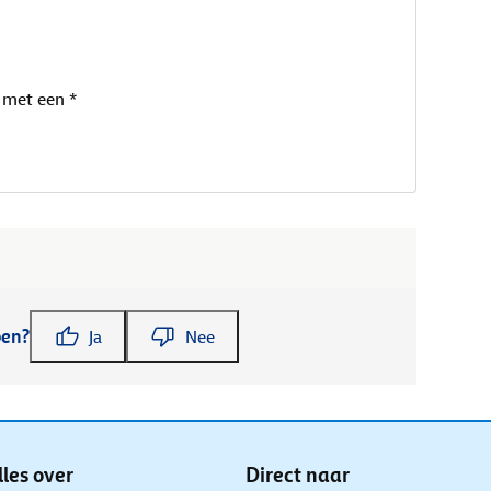
 met een *
pen?
Ja
Nee
lles over
Direct naar