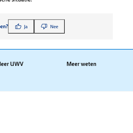
pen?
Ja
Nee
eer UWV
Meer weten