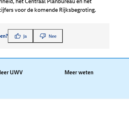
heid, het Centraal Planbureau en het
cijfers voor de komende Rijksbegroting.
pen?
Ja
Nee
eer UWV
Meer weten