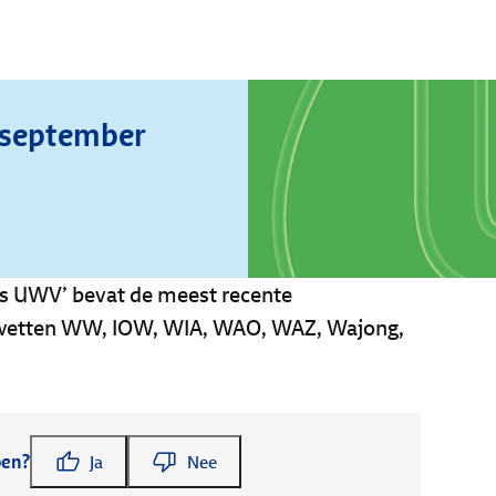
, september
nds UWV’ bevat de meest recente
e wetten WW, IOW, WIA, WAO, WAZ, Wajong,
pen?
Ja
Nee