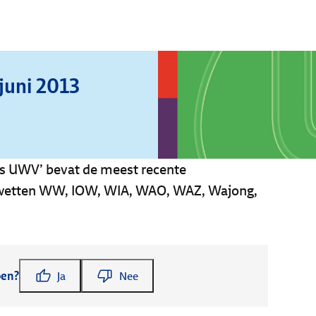
 juni 2013
nds UWV’ bevat de meest recente
e wetten WW, IOW, WIA, WAO, WAZ, Wajong,
pen?
Ja
Nee