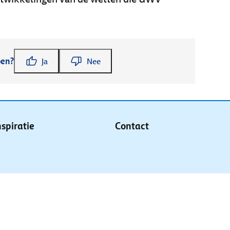
pen?
Ja
Nee
nspiratie
Contact