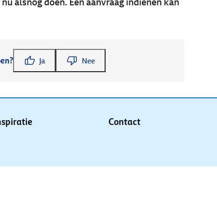
 nu alsnog doen. Een aanvraag indienen kan
pen?
Ja
Nee
nspiratie
Contact