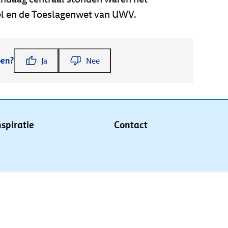
el en de Toeslagenwet van UWV.
pen?
Ja
Nee
nspiratie
Contact