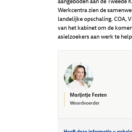
aangeboden aan de Tweede Ka
Werkcentra zien de samenwer
landelijke opschaling. COA, 
van het kabinet om de komen
asielzoekers aan werk te help
Marijntje Festen
Woordvoerder
Heeft deze informatie u gehol