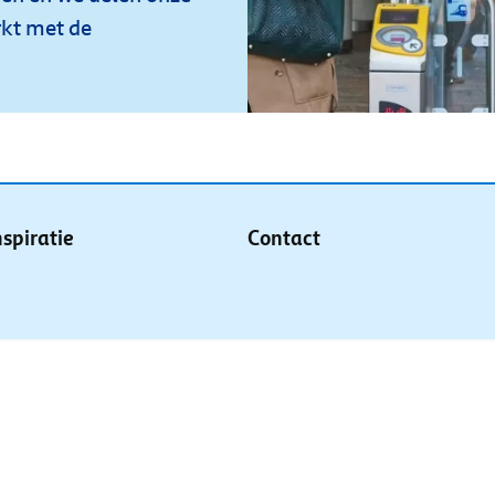
rkt met de
nspiratie
Contact