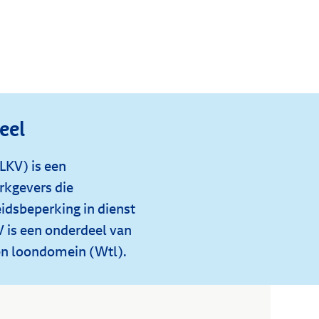
eel
LKV) is een
kgevers die
dsbeperking in dienst
 is een onderdeel van
n loondomein (Wtl).