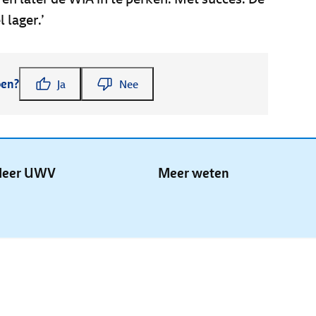
 lager.’
pen?
Ja
Nee
eer UWV
Meer weten