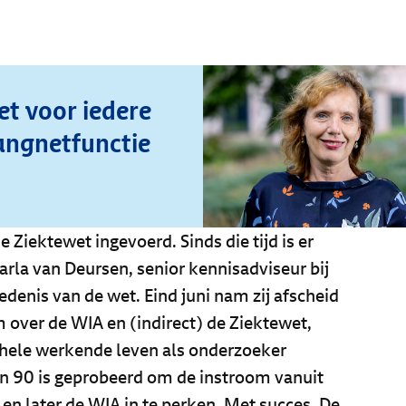
et voor iedere
angnetfunctie
 Ziektewet ingevoerd. Sinds die tijd is er
Carla van Deursen, senior kennisadviseur bij
edenis van de wet. Eind juni nam zij afscheid
ver de WIA en (indirect) de Ziektewet,
 hele werkende leven als onderzoeker
en 90 is geprobeerd om de instroom vanuit
en later de WIA in te perken. Met succes. De