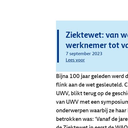
Ziektewet: van w
werknemer tot v
7 september 2023
Lees voor
Bijna 100 jaar geleden werd de
flink aan de wet gesleuteld. 
UWV, blikt terug op de geschi
van UWV met een symposium o
onderwerpen waarbij ze haar
betrokken was: ‘Vanaf de jar
de Ziektewet in eerst de WAO 