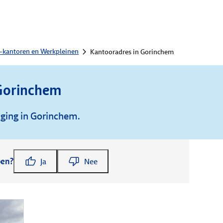
-kantoren en Werkpleinen
Kantooradres in Gorinchem
Gorinchem
iging in Gorinchem.
pen?
Ja
Nee