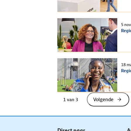
5 no
Regi
18 m
Regi
Volgende
1
 van 
3
Direct naar
A