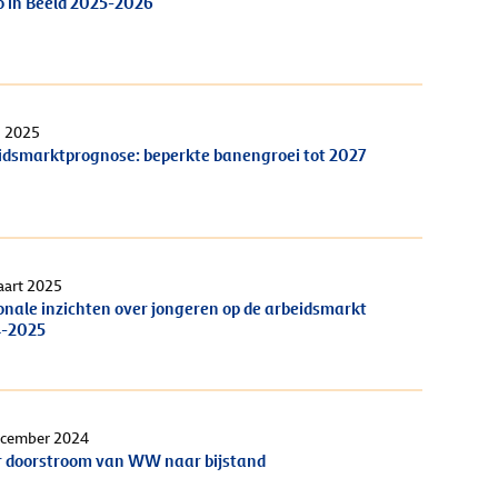
o in Beeld 2025-2026
i 2025
idsmarktprognose: beperkte banengroei tot 2027
aart 2025
onale inzichten over jongeren op de arbeidsmarkt
-2025
ecember 2024
 doorstroom van WW naar bijstand