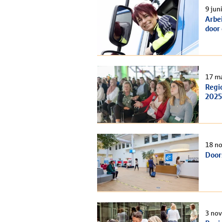
9 jun
Arbe
door
17 m
Regi
2025
18 n
Door
3 no