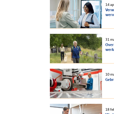
14 ap
Verw
wer
31 m
Over
wer
10 m
Gebr
18 fe