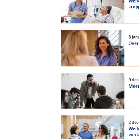
Werk
krap
8 jan
Over
9 de
Meer
2 de
Werk
werk