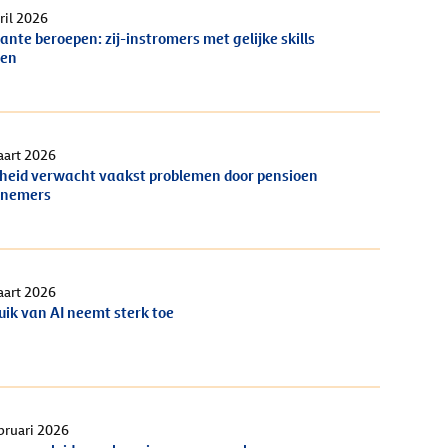
ril 2026
ante beroepen: zij-instromers met gelijke skills
ven
aart 2026
heid verwacht vaakst problemen door pensioen
knemers
aart 2026
uik van AI neemt sterk toe
bruari 2026