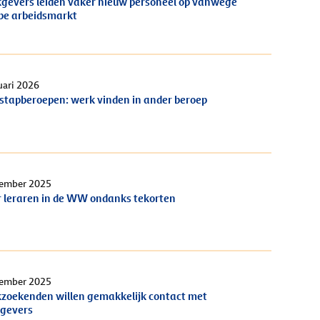
gevers leiden vaker nieuw personeel op vanwege
pe arbeidsmarkt
uari 2026
stapberoepen: werk vinden in ander beroep
cember 2025
 leraren in de WW ondanks tekorten
cember 2025
zoekenden willen gemakkelijk contact met
gevers