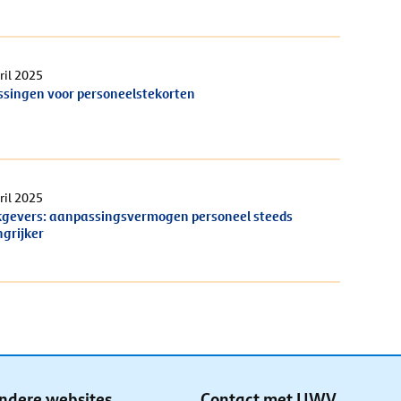
ril 2025
ssingen voor personeelstekorten
ril 2025
gevers: aanpassingsvermogen personeel steeds
ngrijker
ndere websites
Contact met UWV