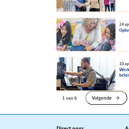
24 ap
Oplo
10 ap
Werk
bela
Volgende
1
 van 
6
Direct naar
A