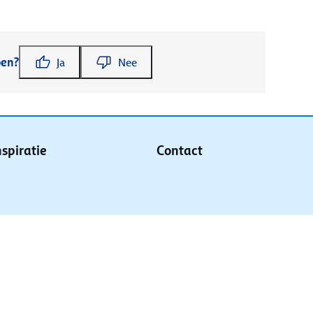
pen?
Ja
Nee
nspiratie
Contact