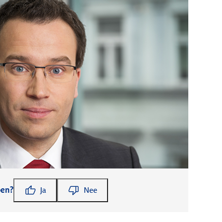
pen?
Ja
Nee